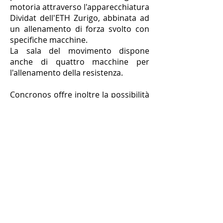
motoria attraverso l'apparecchiatura
Dividat dell'ETH Zurigo, abbinata ad
un allenamento di forza svolto con
specifiche macchine.
La sala del movimento dispone
anche di quattro macchine per
l'allenamento della resistenza.
Concronos offre inoltre la possibilità
di entrare nella grotta del sale, i cui
effetti sono utili per i disturbi di
raffreddori, influenze, problemi
respiratori e di pelle.
A completamento delle offerte,
disponiamo di una massaggiatrice
con diploma Cantonale. Ed infine, lo
spazio polivalente viene affittato da
esperti esterni per lo svolgimento di
attività di movimento che vanno a